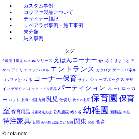
カスタム事例
コッファ製品について
デザイナー雑記
リペアラボ事例・施工事例
未分類
納入事例
タグ
えほんコーナー
sakuraシリーズ
0歳児
1歳児
せいさく
ままごと
ア
エントランス
アトリエ
ゲートパネル
ゲハ
カタログ
エリアパネル
コーナー保育
シューズボックス
コッファとつくる
デザ
サイン
パーティション
ロッカ
イン
デザインストック
トイレ用品
プレート
保育園
保育
乳児
ー
仕切り
ロフト
上海
中国
九州
代々木上原
幼稚園
室
保育用品
公共施設
新製品
幡ヶ谷
児童発達支援
特注
特注家具
関東
食育
玄関
美術館
認定こども園
関西
©
cofa note