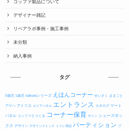
コッファ製品について
デザイナー雑記
リペアラボ事例・施工事例
未分類
納入事例
タグ
えほんコーナー
sakuraシリーズ
0歳児
1歳児
せいさく
ままごと
エントランス
アトリエ
ゲート
アゲハ
カタログ
エリアパネル
コーナー保育
シューズボッ
パネル
コッファとつくる
サイン
パーティション
クス
デザイン
デザインストック
トイレ用品
プ