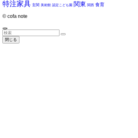
特注家具
関東
食育
玄関
美術館
認定こども園
関西
©
cofa note
閉じる