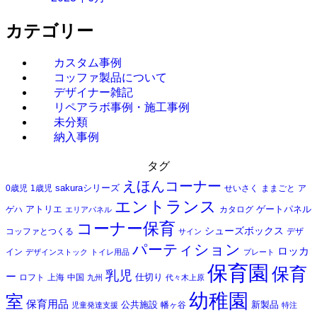
カテゴリー
カスタム事例
コッファ製品について
デザイナー雑記
リペアラボ事例・施工事例
未分類
納入事例
タグ
えほんコーナー
sakuraシリーズ
0歳児
1歳児
せいさく
ままごと
ア
エントランス
アトリエ
ゲートパネル
ゲハ
カタログ
エリアパネル
コーナー保育
シューズボックス
コッファとつくる
デザ
サイン
パーティション
ロッカ
イン
デザインストック
トイレ用品
プレート
保育園
保育
乳児
ー
仕切り
ロフト
上海
中国
九州
代々木上原
幼稚園
室
保育用品
公共施設
新製品
幡ヶ谷
児童発達支援
特注