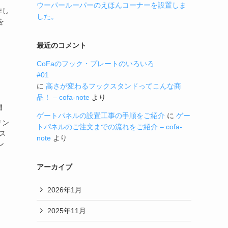
ウーパールーパーのえほんコーナーを設置しま
作し
した。
を
最近のコメント
CoFaのフック・プレートのいろいろ
#01
に
高さが変わるフックスタンドってこんな商
品！ – cofa-note
より
！
ゲートパネルの設置工事の手順をご紹介
に
ゲー
リン
トパネルのご注文までの流れをご紹介 – cofa-
ス
note
より
ン
アーカイブ
2026年1月
2025年11月