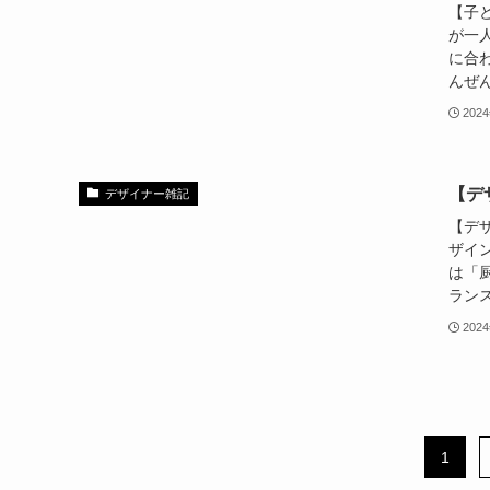
【子
が一
に合
んぜん
202
【デ
デザイナー雑記
【デ
ザイ
は「
ランス
202
1