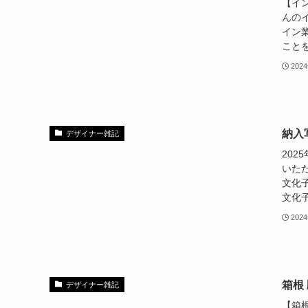
【イ
んの
イン
ことを
202
納入
デザイナー雑記
20
いた
文化
文化子
202
箱根
デザイナー雑記
【箱