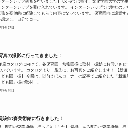
ンターンシップ研修を行いました】 CoFaでは毎年、文化学園大学の学
インターンシップを受け入れています。 インターンシップでは弊社のデ
業務を疑似的に経験してもらう内容になっています。 保育園内に設置す
想定し、自分でコー...
4年9月27日
写真の撮影に行ってきました！
25年度カタログに向けて、各保育園・幼稚園様に取材・撮影にお伺いさせ
だいています。 カタログより一足先に、お写真をご紹介します！ 【新渡
子ども園 様】 今回は、以前えほんコーナーの記事でご紹介した「新渡
ども園」様の取材・...
4年9月18日
 彫刻の森美術館に行きました！
根 彫刻の森美術館に行ってきました】 箱根にある彫刻の森美術館に行