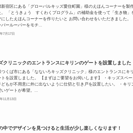
都新宿区にある「グローバルキッズ愛住町園」様のえほんコーナーを製
た。 「とうきょう すくわくプログラム」の補助金を使って「生き物」
マにしたえほんコーナーを作りたいと お問い合わせをいただきました。
パールーパーをモチ...
5年7月17日
ズクリニックのエントランスにキリンのゲートを設置しました
県つくば市にある「なないろキッズクリニック」様のエントランスにキ
ートを設置しました。 【まずはご要望をお伺いします】 ・キッズスペー
子どもが不用意に外に出ないように仕切と引き戸を設置したい。 ・キリ
いゲートが希望。...
4年11月13日
の中でデザインを見つけると生活が少し楽しくなります！