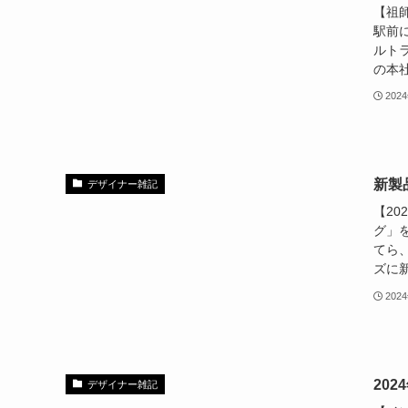
【祖
駅前
ルト
の本社
202
新製
デザイナー雑記
【20
グ」
てら
ズに新
202
20
デザイナー雑記