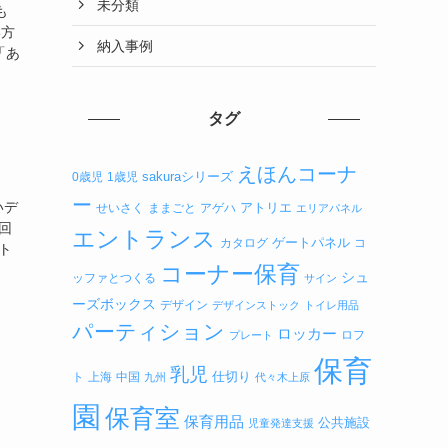
未分類
も
い方
納入事例
「あ
タグ
えほんコーナ
sakuraシリーズ
0歳児
1歳児
ー
いデ
アトリエ
せいさく
ままごと
アゲハ
エリアパネル
回
エントランス
ゲートパネル
カタログ
コ
ト
コーナー保育
シュ
ッファとつくる
サイン
ーズボックス
デザイン
デザインストック
トイレ用品
パーティション
ロッカー
ロフ
プレート
保育
乳児
仕切り
ト
上海
中国
九州
代々木上原
園
保育室
保育用品
公共施設
児童発達支援