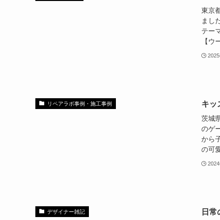
東京
まし
テー
【ウー
202
キッ
リペアラボ事例・施工事例
茨城
のゲ
から
の可愛
202
日常
デザイナー雑記