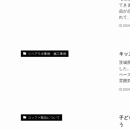
てき
品が
れて、
202
キッ
リペアラボ事例・施工事例
茨城
した
ペー
雰囲気
202
子ど
コッファ製品について
う