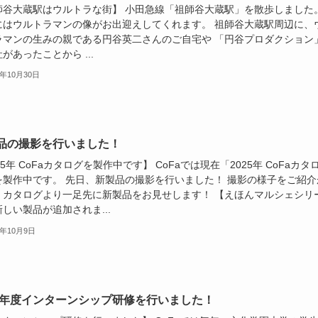
師谷大蔵駅はウルトラな街】 小田急線「祖師谷大蔵駅」を散歩しました
にはウルトラマンの像がお出迎えしてくれます。 祖師谷大蔵駅周辺に、
ラマンの生みの親である円谷英二さんのご自宅や 「円谷プロダクション
があったことから ...
4年10月30日
品の撮影を行いました！
25年 CoFaカタログを製作中です】 CoFaでは現在「2025年 CoFaカタ
を製作中です。 先日、新製品の撮影を行いました！ 撮影の様子をご紹介
、カタログより一足先に新製品をお見せします！ 【えほんマルシェシリ
しい製品が追加されま...
4年10月9日
24年度インターンシップ研修を行いました！